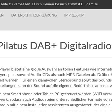
bseite zu verbessen. Durch Deinen Besuch stimmst Du dem zu.
EN
DATENSCHUTZERKLÄRUNG
IMPRESSUM
latus DAB+ Digitalradio
layer bietet eine große Auswahl an tollen Features wie Interne
yer spielt sowohl Audio-CDs als auch MP3-Dateien ab. Drüber 
lt werden. Für einen klangvollen Stereosound sorgt das Sounds
stellungen kann der Sound auf die eigenen Bedürfnisse anpasst 
inem Smartphone oder Tablet-PC gesteuert werden (WiFi voraus
erk, sodass auch Audiodateien unterschiedlicher Formate von 
io mit einem Installationsassistenten ausgestattet, der eine ein